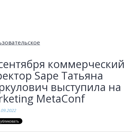
ьзовательское
 сентября коммерческий
ектор Sape Татьяна
ркулович выступила на
keting MetaConf
.09.2022