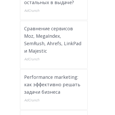
остальных в выдаче?
AdCrunch
Сравнение сервисов
Moz, MegaIndex,
SemRush, Ahrefs, LinkPad
и Majestic
AdCrunch
Performance marketing:
как эффективно решать
задачи бизнеса
AdCrunch