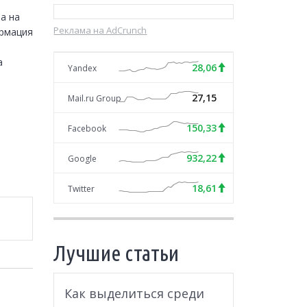
 на 
Реклама на AdCrunch
рмация 
 
28,06
Yandex
27,15
Mail.ru Group
150,33
Facebook
932,22
Google
18,61
Twitter
Лучшие статьи
Как выделиться среди