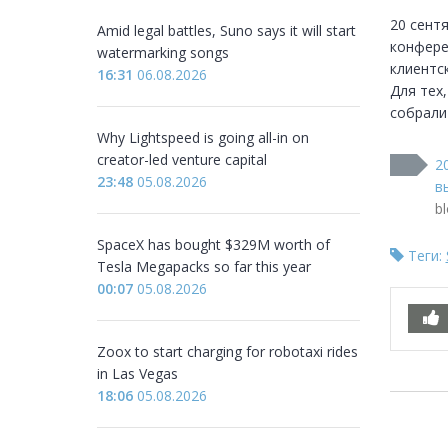
20 сент
Amid legal battles, Suno says it will start
конфере
watermarking songs
клиентс
16:31
06.08.2026
Для тех
собрали
Why Lightspeed is going all-in on
creator-led venture capital
2
23:48
05.08.2026
в
bl
SpaceX has bought $329M worth of
Теги:
Tesla Megapacks so far this year
00:07
05.08.2026
Zoox to start charging for robotaxi rides
in Las Vegas
18:06
05.08.2026