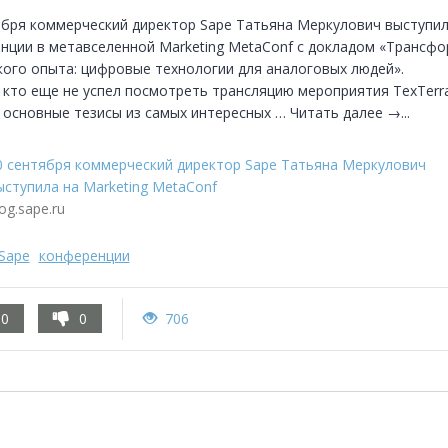
ября коммерческий директор Sape Татьяна Меркулович выступила
нции в метавселенной Marketing MetaConf с докладом «Трансфо
кого опыта: цифровые технологии для аналоговых людей».

, кто еще не успел посмотреть трансляцию мероприятия TexTerra
 основные тезисы из самых интересных … Читать далее →...
0 сентября коммерческий директор Sape Татьяна Меркулович
ыступила на Marketing MetaConf
og.sape.ru
Sape
конференции
0
0
706