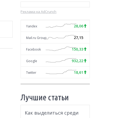
Реклама на AdCrunch
28,06
Yandex
27,15
Mail.ru Group
150,33
Facebook
932,22
Google
18,61
Twitter
Лучшие статьи
Как выделиться среди