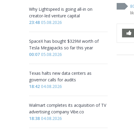
8
Why Lightspeed is going all-in on
li
creator-led venture capital
23:48
05.08.2026
SpaceX has bought $329M worth of
Tesla Megapacks so far this year
00:07
05.08.2026
Texas halts new data centers as
governor calls for audits
18:42
04.08.2026
Walmart completes its acquisition of TV
advertising company Vibe.co
18:38
04.08.2026