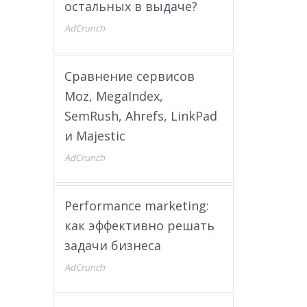
остальных в выдаче?
AdCrunch
Сравнение сервисов
Moz, MegaIndex,
SemRush, Ahrefs, LinkPad
и Majestic
AdCrunch
Performance marketing:
как эффективно решать
задачи бизнеса
AdCrunch