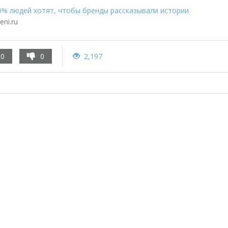
0% людей хотят, чтобы бренды рассказывали истории
keni.ru
0
0
2,197