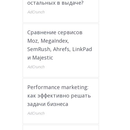
остальных в выдаче?
AdCrunch
Сравнение сервисов
Moz, MegaIndex,
SemRush, Ahrefs, LinkPad
и Majestic
AdCrunch
Performance marketing:
как эффективно решать
задачи бизнеса
AdCrunch