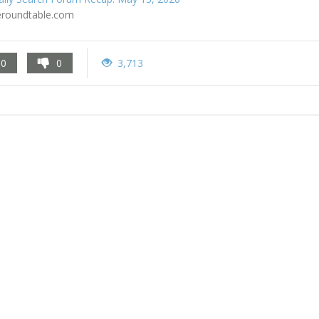
eroundtable.com
0
0
3,713