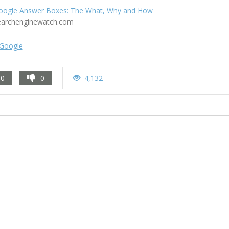
oogle Answer Boxes: The What, Why and How
earchenginewatch.com
Google
0
0
4,132