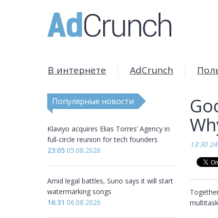
В интернете
AdCrunch
Пол
Goo
Популярные новости
Wh
Klaviyo acquires Elias Torres’ Agency in
full-circle reunion for tech founders
13:30 24
23:05
05.08.2026
Amid legal battles, Suno says it will start
watermarking songs
Together
16:31
06.08.2026
multitask