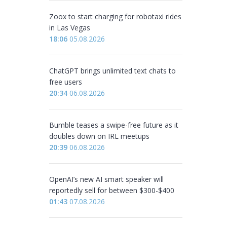
Zoox to start charging for robotaxi rides
in Las Vegas
18:06
05.08.2026
ChatGPT brings unlimited text chats to
free users
20:34
06.08.2026
Bumble teases a swipe-free future as it
doubles down on IRL meetups
20:39
06.08.2026
OpenAI’s new AI smart speaker will
reportedly sell for between $300-$400
01:43
07.08.2026