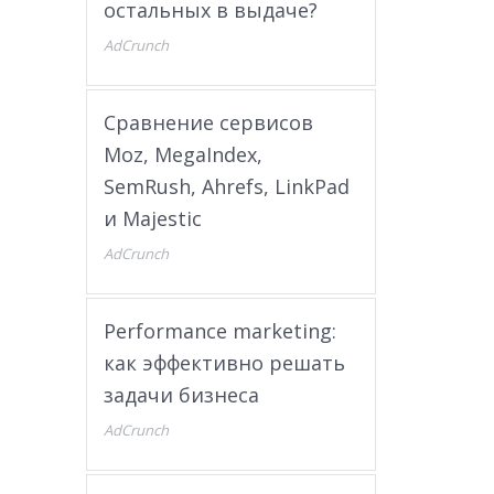
остальных в выдаче?
AdCrunch
Сравнение сервисов
Moz, MegaIndex,
SemRush, Ahrefs, LinkPad
и Majestic
AdCrunch
Performance marketing:
как эффективно решать
задачи бизнеса
AdCrunch