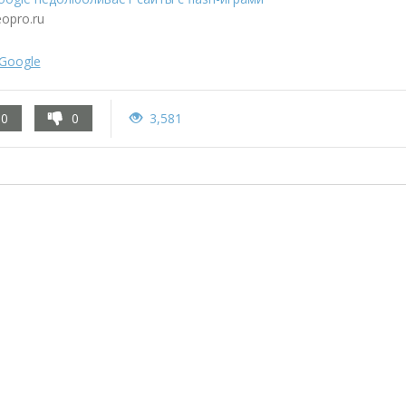
eopro.ru
Google
0
0
3,581