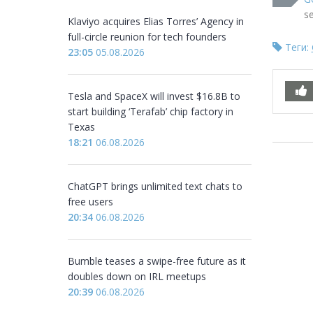
s
Klaviyo acquires Elias Torres’ Agency in
full-circle reunion for tech founders
Теги:
23:05
05.08.2026
Tesla and SpaceX will invest $16.8B to
start building ‘Terafab’ chip factory in
Texas
18:21
06.08.2026
ChatGPT brings unlimited text chats to
free users
20:34
06.08.2026
Bumble teases a swipe-free future as it
doubles down on IRL meetups
20:39
06.08.2026