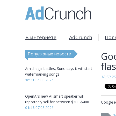
В интернете
AdCrunch
Пол
Go
Популярные новости
fla
Amid legal battles, Suno says it will start
watermarking songs
18:50 25
16:31
06.08.2026
OpenAI’s new AI smart speaker will
reportedly sell for between $300-$400
Google н
01:43
07.08.2026
G