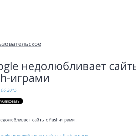
ьзовательское
ogle недолюбливает сайт
sh-играми
.06.2015
едолюбливает сайты с flash-играми...
oogle недолюбливает сайты с flash-играми