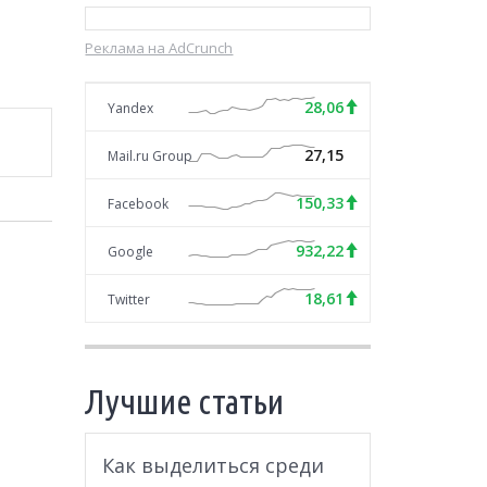
Реклама на AdCrunch
28,06
Yandex
27,15
Mail.ru Group
150,33
Facebook
932,22
Google
18,61
Twitter
Лучшие статьи
Как выделиться среди