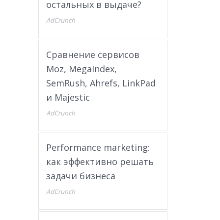
остальных в выдаче?
AdCrunch
Сравнение сервисов
Moz, MegaIndex,
SemRush, Ahrefs, LinkPad
и Majestic
AdCrunch
Performance marketing:
как эффективно решать
задачи бизнеса
AdCrunch