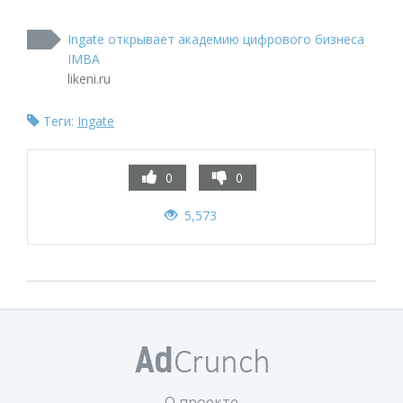
Ingate открывает академию цифрового бизнеса
IMBA
likeni.ru
Теги:
Ingate
0
0
5,573
О проекте