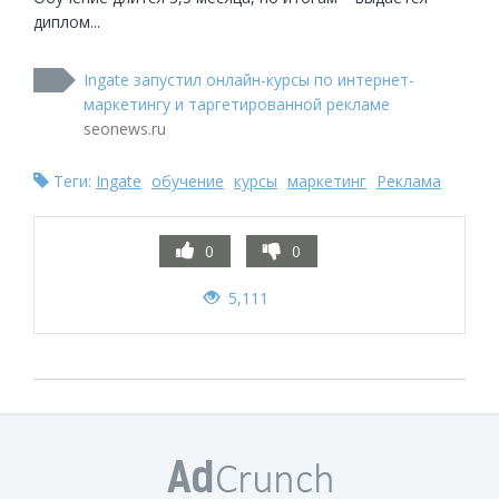
диплом...
Ingate запустил онлайн-курсы по интернет-
маркетингу и таргетированной рекламе
seonews.ru
Теги:
Ingate
обучение
курсы
маркетинг
Реклама
0
0
5,111