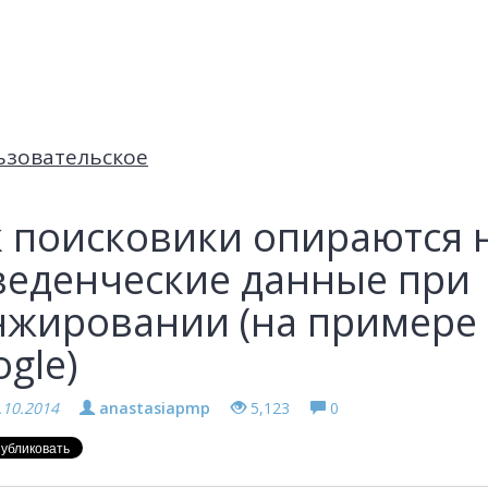
ьзовательское
к поисковики опираются 
веденческие данные при
нжировании (на примере
gle)
.10.2014
anastasiapmp
5,123
0