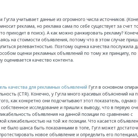
м Гугла учитывает данные из огромного числа источников. (Коне
иносит реклама, но реклама сама по себе существует за счет тог
то приходит в поиск). А как можно ранжировать рекламу? Конечн
аясь на стоимости объявления, потому что в этом случае пришл
упиться релевантностью. Поэтому оценка качества послужила дл
пособом оценки рекламных объявлений по тому же принципу, по 
у оценивается качество контента.
ель качества для рекламных объявлений
 Гугл в основном опирае
ьность (CTR). Конечно, у Гугла много красивых объяснений на п
того, как конкретно они подсчитывают этот показатель, однако 
 собственное исследование и пришли к выводу, что в первую оче
ликабельность объявления на данной позиции по сравнению с 
ой кликабельностью на той же позиции. Что касается объявлени
 не было шанса быть показанными в топе, Гугл может достаточн
протестировать новое объявление и определить его потенциал, 