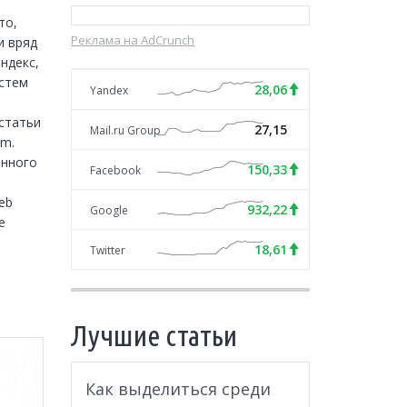
о, 
Реклама на AdCrunch
 вряд 
декс, 
стем 
28,06
Yandex
татьи 
27,15
Mail.ru Group
m. 
нного 
150,33
Facebook
 
b 
932,22
Google
 
18,61
Twitter
Лучшие статьи
Как выделиться среди