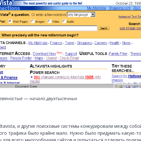
евяностые — начало двухтысячных
ltavista, и другие поисковые системы конкурировали между собой,
ого трафика было крайне мало. Нужно было придумать какую-то
у для всего многообразия сайтов и попытаться отделить полезн