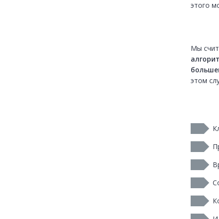
этого м
алгорит
большей
этом сл
К
П
В
С
К
И