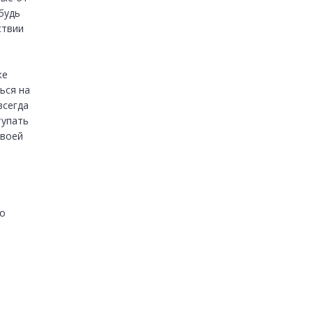
удь 
твии 
е 
ся на 
сегда 
упать 
воей 
о 