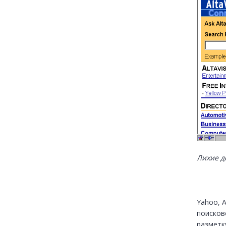
Лихие д
Yahoo, A
поисков
разметк