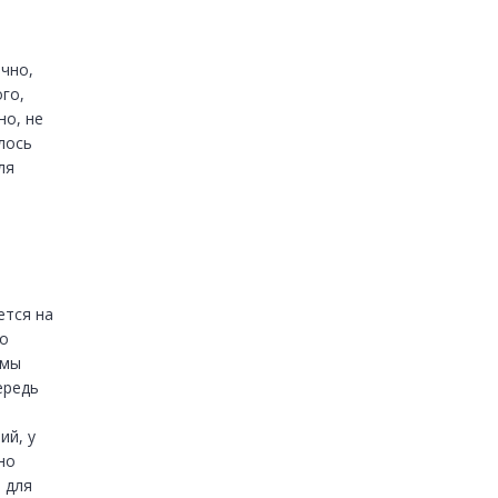
чно, 
о, 
о, не 
ось 
я 
тся на 
о 
мы 
редь 
й, у 
о 
для 