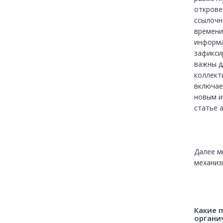
открове
ссылочн
времени
информа
зафикси
важны д
коллект
включае
новым и
статье а
Далее м
механиз
Какие 
органи