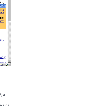
 а 
 
ые от 