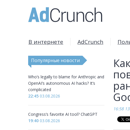
В интернете
AdCrunch
Пол
Ка
Популярные новости
по
Who’s legally to blame for Anthropic and
ра
OpenAI’s autonomous AI hacks? It’s
complicated
Goo
22:45
03.08.2026
16:58 13
Congress’s favorite AI tool? ChatGPT
19:40
03.08.2026