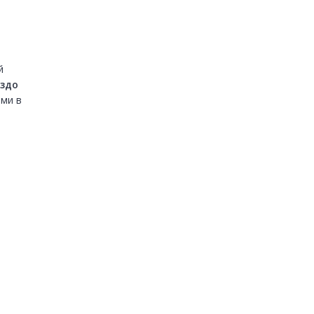
Мы считаем, что органическая выдача может использовать аналогичный 
здо 
ми в 