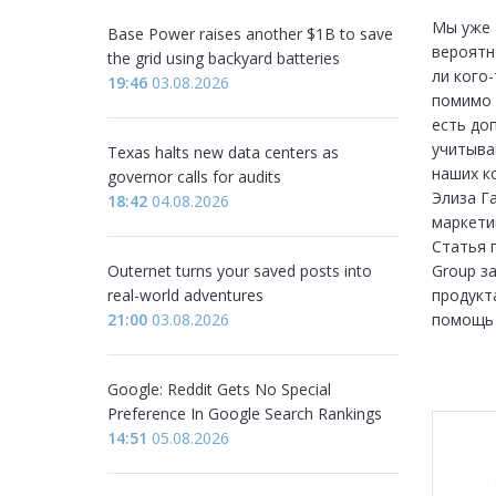
Мы уже 
Base Power raises another $1B to save
вероятн
the grid using backyard batteries
ли кого-
19:46
03.08.2026
помимо 
есть до
учитыва
Texas halts new data centers as
наших к
governor calls for audits
Элиза Г
18:42
04.08.2026
маркети
Статья 
Outernet turns your saved posts into
Group з
real-world adventures
продукт
21:00
03.08.2026
помощь 
Google: Reddit Gets No Special
Preference In Google Search Rankings
14:51
05.08.2026