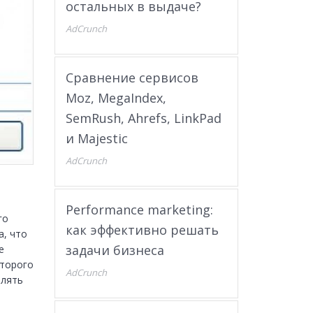
остальных в выдаче?
AdCrunch
Сравнение сервисов
Moz, MegaIndex,
SemRush, Ahrefs, LinkPad
и Majestic
AdCrunch
Performance marketing:
о 
как эффективно решать
, что 
задачи бизнеса
 
оторого 
AdCrunch
лять 