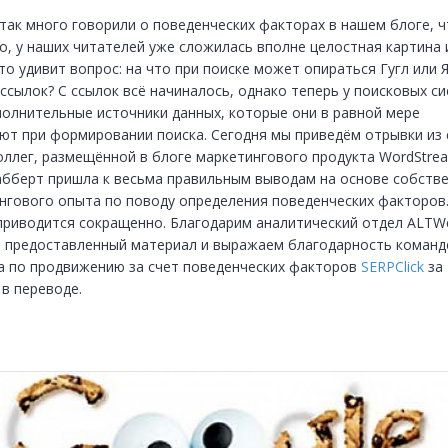
так много говорили о поведенческих факторах в нашем блоге, чт
о, у наших читателей уже сложилась вполне целостная картина и
то удивит вопрос: на что при поиске может опираться Гугл или Ян
ссылок? С ссылок всё начиналось, однако теперь у поисковых си
полнительные источники данных, которые они в равной мере 
ют при формировании поиска. Сегодня мы приведём отрывки из с
оллег, размещённой в блоге маркетингового продукта WordStrea
абберт пришла к весьма правильным выводам на основе собстве
нгового опыта по поводу определения поведенческих факторов.
приводится сокращенно. Благодарим аналитический отдел ALTWe
а предоставленный материал и выражаем благодарность команде
а по продвижению за счет поведенческих факторов 
SERPClick
 за 
в переводе.