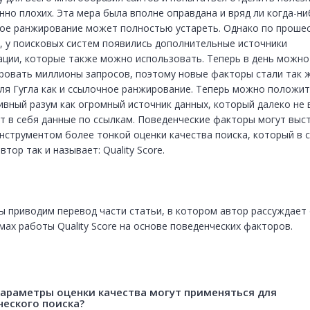
нно плохих. Эта мера была вполне оправдана и вряд ли когда-ниб
ое ранжирование может полностью устареть. Однако по прошес
, у поисковых систем появились дополнительные источники 
ции, которые также можно использовать. Теперь в день можно 
ровать миллионы запросов, поэтому новые факторы стали так ж
ля Гугла как и ссылочное ранжирование. Теперь можно положить
ивный разум как огромный источник данных, который далеко не в
т в себя данные по ссылкам. Поведенческие факторы могут выст
нcтрументом более тонкой оценки качества поиска, который в с
втор так и называет: Quality Score.
ы приводим перевод части статьи, в котором автор рассуждает 
мах работы Quality Score на основе поведенческих факторов.
параметры оценки качества могут применяться для 
ческого поиска?