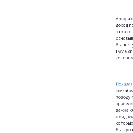
Алгорит
доход пр
что кто-
основыв
бы пост
Гугла с
котором
Показат
кликабел
поводу 
провели
важна к
ожидаем
которых
быстро 