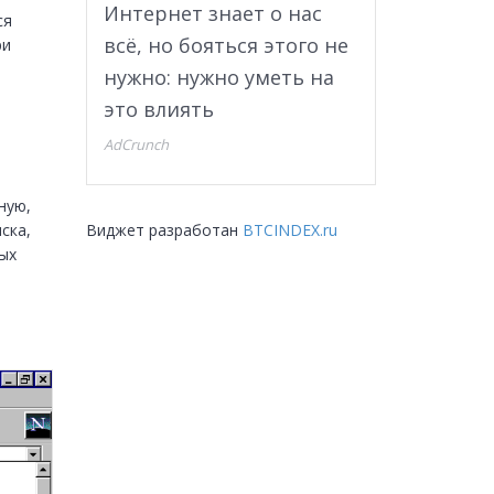
Интернет знает о нас
я 
всё, но бояться этого не
и 
нужно: нужно уметь на
это влиять
AdCrunch
ую, 
Виджет разработан
BTCINDEX.ru
ка, 
х 