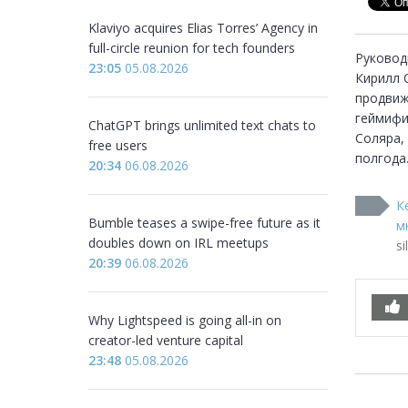
Klaviyo acquires Elias Torres’ Agency in
full-circle reunion for tech founders
Руковод
23:05
05.08.2026
Кирилл 
продвиж
геймифи
ChatGPT brings unlimited text chats to
Соляра,
free users
полгода..
20:34
06.08.2026
К
Bumble teases a swipe-free future as it
м
doubles down on IRL meetups
si
20:39
06.08.2026
Why Lightspeed is going all-in on
creator-led venture capital
23:48
05.08.2026