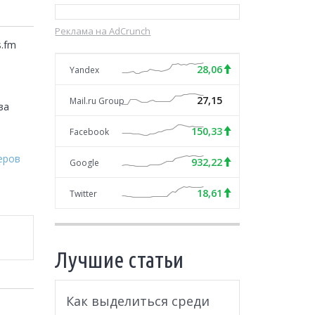
Реклама на AdCrunch
.fm 
28,06
Yandex
27,15
Mail.ru Group
а 
150,33
Facebook
еров
932,22
Google
18,61
Twitter
Лучшие статьи
Как выделиться среди