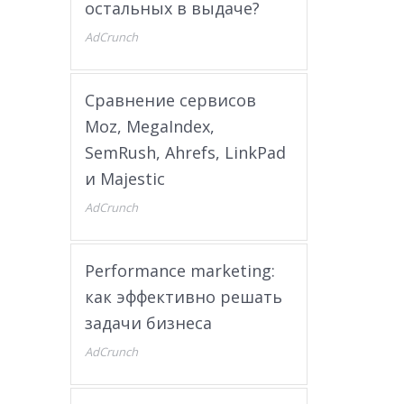
остальных в выдаче?
AdCrunch
Сравнение сервисов
Moz, MegaIndex,
SemRush, Ahrefs, LinkPad
и Majestic
AdCrunch
Performance marketing:
как эффективно решать
задачи бизнеса
AdCrunch