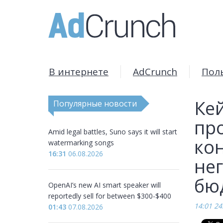
В интернете
AdCrunch
Пол
Кей
Популярные новости
пр
Amid legal battles, Suno says it will start
ко
watermarking songs
16:31
06.08.2026
нег
бю
OpenAI’s new AI smart speaker will
reportedly sell for between $300-$400
14:01 24
01:43
07.08.2026