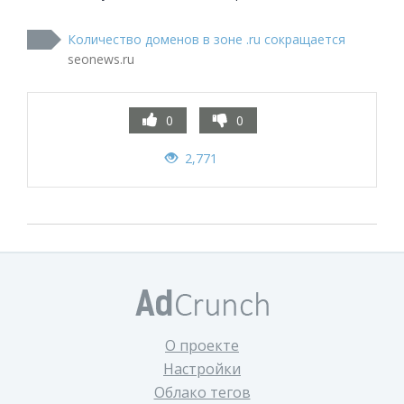
Количество доменов в зоне .ru сокращается
seonews.ru
0
0
2,771
О проекте
Настройки
Облако тегов