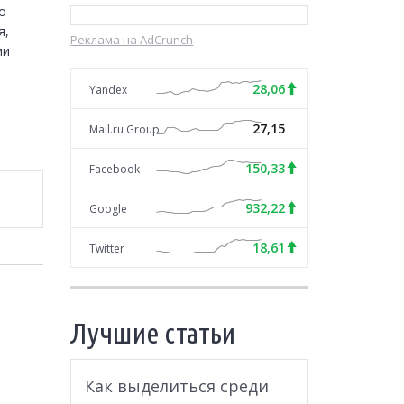
 
, 
Реклама на AdCrunch
и 
28,06
Yandex
27,15
Mail.ru Group
150,33
Facebook
932,22
Google
18,61
Twitter
Лучшие статьи
Как выделиться среди