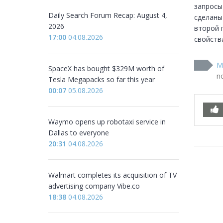
запросы
Daily Search Forum Recap: August 4,
сделаны
2026
второй 
17:00
04.08.2026
свойства
М
SpaceX has bought $329M worth of
no
Tesla Megapacks so far this year
00:07
05.08.2026
Waymo opens up robotaxi service in
Dallas to everyone
20:31
04.08.2026
Walmart completes its acquisition of TV
advertising company Vibe.co
18:38
04.08.2026