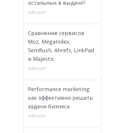
остальных в выдаче?
AdCrunch
Сравнение сервисов
Moz, MegaIndex,
SemRush, Ahrefs, LinkPad
и Majestic
AdCrunch
Performance marketing:
как эффективно решать
задачи бизнеса
AdCrunch