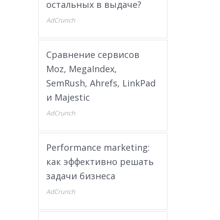
остальных в выдаче?
AdCrunch
Сравнение сервисов
Moz, MegaIndex,
SemRush, Ahrefs, LinkPad
и Majestic
AdCrunch
Performance marketing:
как эффективно решать
задачи бизнеса
AdCrunch