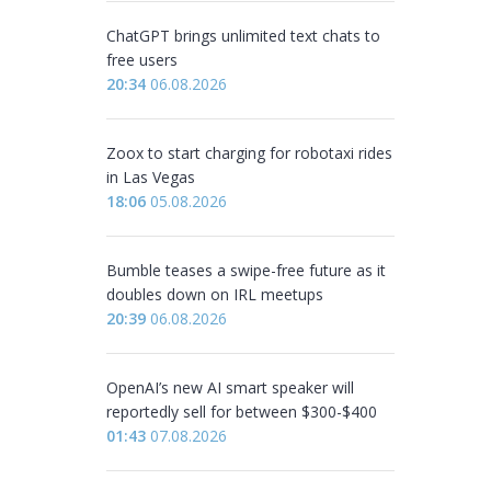
ChatGPT brings unlimited text chats to
free users
20:34
06.08.2026
Zoox to start charging for robotaxi rides
in Las Vegas
18:06
05.08.2026
Bumble teases a swipe-free future as it
doubles down on IRL meetups
20:39
06.08.2026
OpenAI’s new AI smart speaker will
reportedly sell for between $300-$400
01:43
07.08.2026