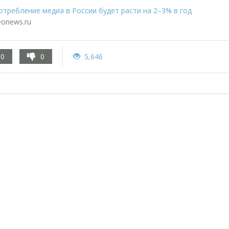
отребление медиа в России будет расти на 2–3% в год
eonews.ru
0
0
5,646