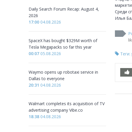
маркетин
Daily Search Forum Recap: August 4,
Среди с
2026
Илья Бал
17:00
04.08.2026
Р
li
SpaceX has bought $329M worth of
Tesla Megapacks so far this year
00:07
05.08.2026
Теги:
Waymo opens up robotaxi service in
Dallas to everyone
20:31
04.08.2026
Walmart completes its acquisition of TV
advertising company Vibe.co
18:38
04.08.2026