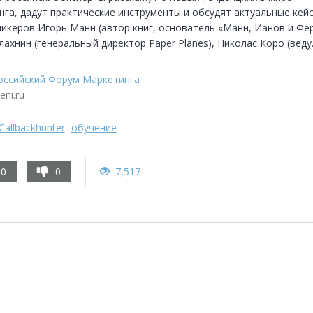
га, дадут практические инструменты и обсудят актуальные кейсы
пикеров Игорь Манн (автор книг, основатель «Манн, Ианов и Ферб
ахнин (генеральный директор Paper Planes), Николас Коро (веду..
оссийский Форум Маркетинга
keni.ru
Callbackhunter
обучение
0
0
7,517