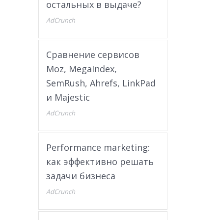
остальных в выдаче?
AdCrunch
Сравнение сервисов
Moz, MegaIndex,
SemRush, Ahrefs, LinkPad
и Majestic
AdCrunch
Performance marketing:
как эффективно решать
задачи бизнеса
AdCrunch