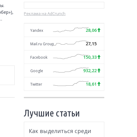
. 

ер»), 
Реклама на AdCrunch
.
28,06
Yandex
27,15
Mail.ru Group
150,33
Facebook
932,22
Google
18,61
Twitter
Лучшие статьи
Как выделиться среди