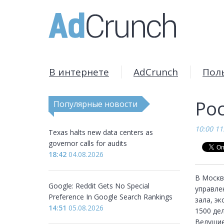
В интернете
AdCrunch
Пол
Ро
Популярные новости
10:00 11
Texas halts new data centers as
governor calls for audits
18:42
04.08.2026
В Москв
Google: Reddit Gets No Special
управлен
Preference In Google Search Rankings
зала, эк
14:51
05.08.2026
1500 дел
Ведущие