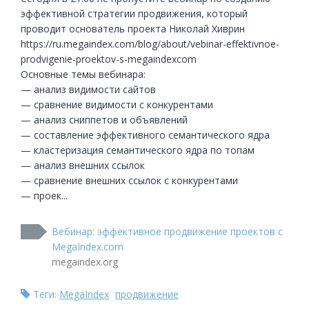
эффективной стратегии продвижения, который 
проводит основатель проекта Николай Хиврин

https://ru.megaindex.com/blog/about/vebinar-effektivnoe-
prodvigenie-proektov-s-megaindexcom

Основные темы вебинара:

— анализ видимости сайтов

— сравнение видимости с конкурентами

— анализ сниппетов и объявлений

— составление эффективного семантического ядра

— кластеризация семантического ядра по топам

— анализ внешних ссылок

— сравнение внешних ссылок с конкурентами

— проек...
Вебинар: эффективное продвижение проектов с
MegaIndex.com
megaindex.org
Теги:
MegaIndex
продвижение