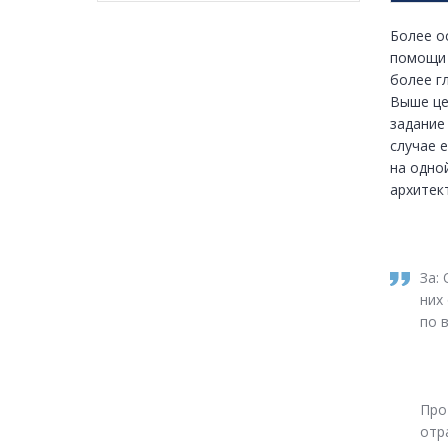
Более о
помощи 
более г
Выше це
задание
случае 
на одно
архитект
За:
них
по 
Про
отр