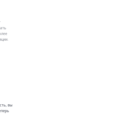
 
ать 
лее 
ации.
ть, вы 
перь 