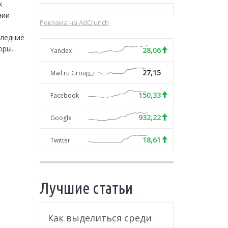
 
ии 
Реклама на AdCrunch
ледние 
оры.
28,06
Yandex
27,15
Mail.ru Group
150,33
Facebook
932,22
Google
18,61
Twitter
Лучшие статьи
Как выделиться среди