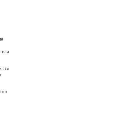
я 
тели 
ются 
 
ого 