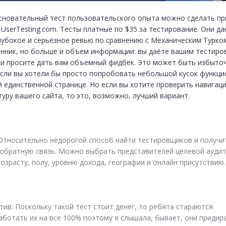
сновательный тест пользовательского опыта можно сделать при
UserTesting.com. Тесты платные по $35 за тестирование. Они да
лубокое и серьёзное ревью по сравнению с Механическим Турком
нник, но больше и объем информации: вы даёте вашим тестиро
 и просите дать вам объемный фидбек. Это может быть избыточ
если вы хотели бы просто попробовать небольшой кусок функцио
й единственной странице. Но если вы хотите проверить навигаци
уру вашего сайта, то это, возможно, лучший вариант. 
 Относительно недорогой способ найти тестировщиков и получит
 обратную связь. Можно выбрать представителей целевой аудит
возрасту, полу, уровню дохода, географии и онлайн присутствию.
тив: Поскольку такой тест стоит денег, то ребята стараются 
аботать их на все 100% поэтому я слышала, бывает, они придира