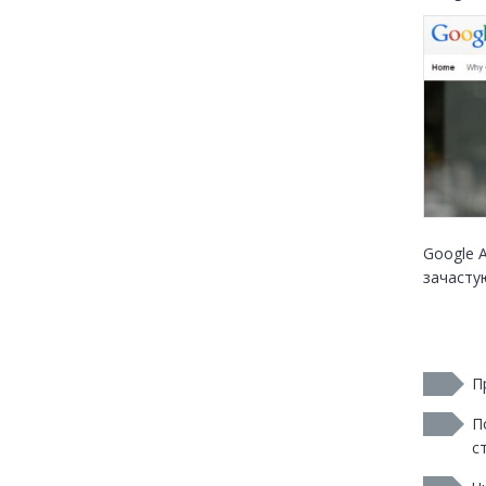
Google A
зачасту
П
П
с