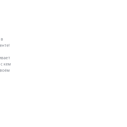
в 
нте! 
вает 
с кем 
воём 