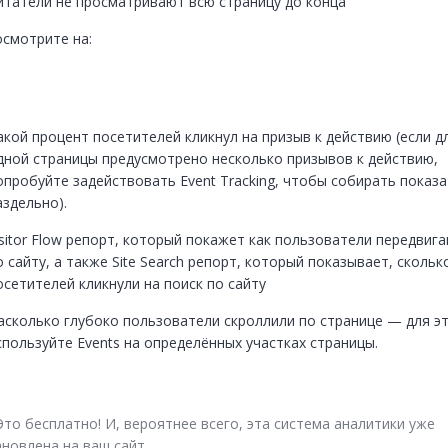
итатели не просматривают всю страницу до конца
осмотрите на:
акой процент посетителей кликнул на призыв к действию (если дл
дной страницы предусмотрено несколько призывов к действию, 
опробуйте задействовать Event Tracking, чтобы собирать показа
аздельно).
isitor Flow репорт, который покажет как пользователи передвига
о сайту, а также Site Search репорт, который показывает, сколько
осетителей кликнули на поиск по сайту
асколько глубоко пользователи скроллили по странице — для эт
спользуйте Events на определённых участках страницы.
Это бесплатно! И, вероятнее всего, эта система аналитики уже 
ановлена на ваш сайт.