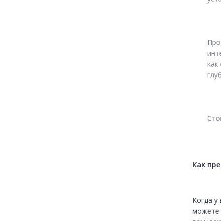
Про
инт
как
глу
Сто
Как пр
Когда у 
можете 