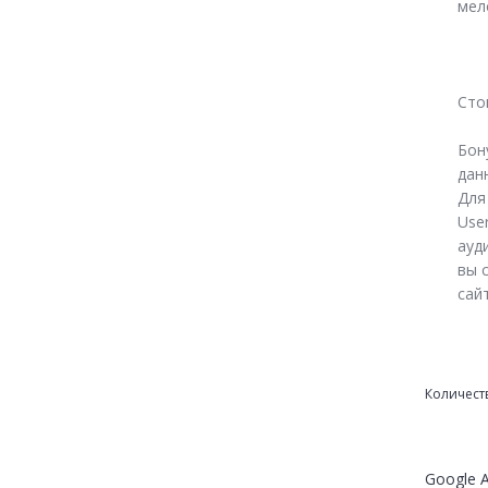
мел
Сто
Бону
дан
Для
Use
ауд
вы 
сай
Количест
Google A