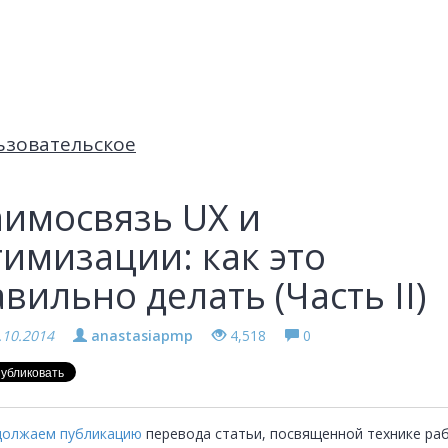
ьзовательское
аимосвязь UX и
имизации: как это
вильно делать (Часть II)
.10.2014
anastasiapmp
4,518
0
должаем публикацию
 перевода статьи, посвященной технике раб