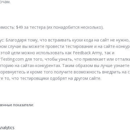
очам.
имость: $49 за тестера (их понадобится несколько).
с: Благодаря тому, что встраивать куски кода на сайт не нужно, 
ном случае вы можете провести тестирование и на сайте-конкуре
 этой цели можно использовать как Feedback Army, так и 
rTesting.com для того, чтобы узнать, что привлекает или отталки
иторию на сайтах-конкурентах. Таким образом вы лучше узнаете 
соревнуетесь и кроме того получите возможность внедрить на с
те то, что тестировщики одобрят на другом сайте.
венные показатели:
nalytics