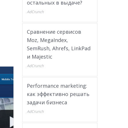
остальных в выдаче?
AdCrunch
Сравнение сервисов
Moz, MegaIndex,
SemRush, Ahrefs, LinkPad
и Majestic
AdCrunch
Performance marketing:
как эффективно решать
задачи бизнеса
AdCrunch