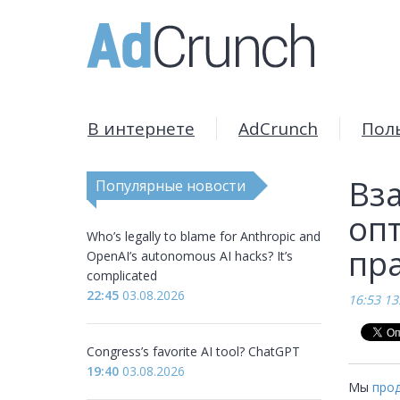
В интернете
AdCrunch
Пол
Вз
Популярные новости
опт
Who’s legally to blame for Anthropic and
пра
OpenAI’s autonomous AI hacks? It’s
complicated
22:45
03.08.2026
16:53 13
Congress’s favorite AI tool? ChatGPT
19:40
03.08.2026
Мы 
про