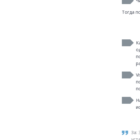
Ч
Тогда п
К
о
п
р
V
п
п
Н
и
За: 
уст