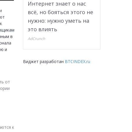
Интернет знает о нас
 
всё, но бояться этого не
ют 
нужно: нужно уметь на
. 
это влиять
вщикам 
ным в 
AdCrunch
нала 
ю и 
Виджет разработан
BTCINDEX.ru
ь от 
ории 
ются к 