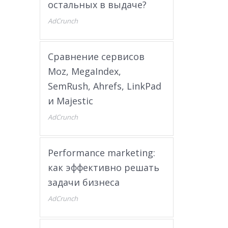
остальных в выдаче?
AdCrunch
Сравнение сервисов
Moz, MegaIndex,
SemRush, Ahrefs, LinkPad
и Majestic
AdCrunch
Performance marketing:
как эффективно решать
задачи бизнеса
AdCrunch