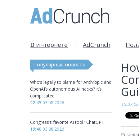
В интернете
AdCrunch
Пол
How
Популярные новости
Con
Who’s legally to blame for Anthropic and
Gu
OpenAI’s autonomous AI hacks? It’s
complicated
22:45
03.08.2026
15:07 06
Congress’s favorite AI tool? ChatGPT
19:40
03.08.2026
Posted b