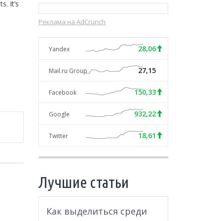
 It’s 
Реклама на AdCrunch
28,06
Yandex
27,15
Mail.ru Group
150,33
Facebook
932,22
Google
18,61
Twitter
Лучшие статьи
Как выделиться среди