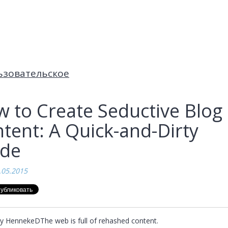
ьзовательское
 to Create Seductive Blog
tent: A Quick-and-Dirty
ide
.05.2015
y HennekeDThe web is full of rehashed content.
