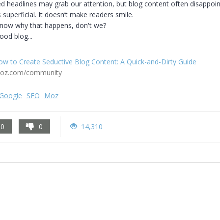
ed headlines may grab our attention, but blog content often disappoints.
’s superficial. It doesn’t make readers smile.

now why that happens, don't we?

ood blog...
ow to Create Seductive Blog Content: A Quick-and-Dirty Guide
oz.com/community
Google
SEO
Moz
0
0
14,310