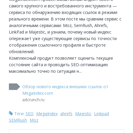
самого крупного и востребованного инструмента — 
сервиса по обнаружению входящих ссылок в режиме 
реального времени. В этом посте мы сравним сервис с 
аналогичными сервисами: Moz, SemRush, Ahrefs, 
LinkPad и Majestic, и узнаем, почему новый индекс 
опережает уже существующие сервисы по точности 
отображения ссылочного профиля и быстроте 
обновлений.

Комплексный продукт позволяет оценить текущее 
состояние сайта и проводить SEO-оптимизацию 
максимально точно по ситуации н...
Обзор нового индекса внешних ссылок от
MegaIndex.com
adcrunch.ru
Теги:
SEO
MegaIndex
ahrefs
Majestic
Linkpad
SEMRush
Moz