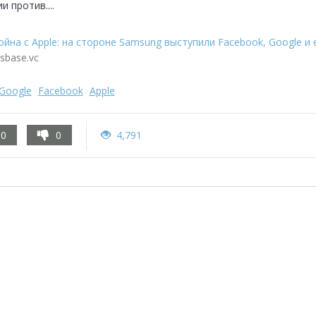
и против....
ойна с Apple: на стороне Samsung выступили Facebook, Google и 
usbase.vc
Google
Facebook
Apple
0
0
4,791