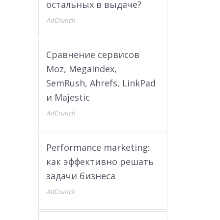
остальных в выдаче?
AdCrunch
Сравнение сервисов
Moz, MegaIndex,
SemRush, Ahrefs, LinkPad
и Majestic
AdCrunch
Performance marketing:
как эффективно решать
задачи бизнеса
AdCrunch