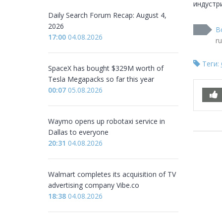
индустри
Daily Search Forum Recap: August 4,
2026
В
17:00
04.08.2026
r
Теги:
SpaceX has bought $329M worth of
Tesla Megapacks so far this year
00:07
05.08.2026
Waymo opens up robotaxi service in
Dallas to everyone
20:31
04.08.2026
Walmart completes its acquisition of TV
advertising company Vibe.co
18:38
04.08.2026