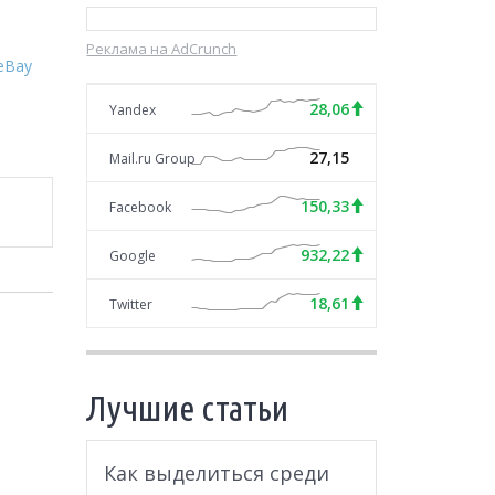
Реклама на AdCrunch
eBay
28,06
Yandex
27,15
Mail.ru Group
150,33
Facebook
932,22
Google
18,61
Twitter
Лучшие статьи
Как выделиться среди