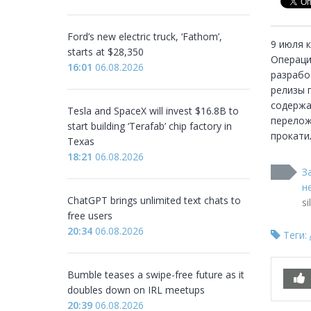
Ford’s new electric truck, ‘Fathom’,
9 июля 
starts at $28,350
Операци
16:01
06.08.2026
разрабо
релизы 
содержа
Tesla and SpaceX will invest $16.8B to
переложи
start building ‘Terafab’ chip factory in
прокатил
Texas
18:21
06.08.2026
З
н
ChatGPT brings unlimited text chats to
si
free users
20:34
06.08.2026
Теги:
Bumble teases a swipe-free future as it
doubles down on IRL meetups
20:39
06.08.2026