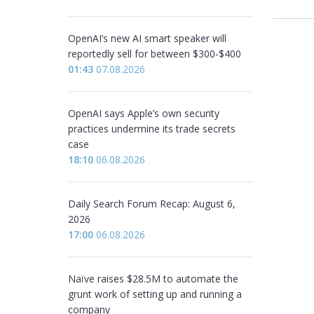
OpenAI’s new AI smart speaker will
reportedly sell for between $300-$400
01:43
07.08.2026
OpenAI says Apple’s own security
practices undermine its trade secrets
case
18:10
06.08.2026
Daily Search Forum Recap: August 6,
2026
17:00
06.08.2026
Naïve raises $28.5M to automate the
grunt work of setting up and running a
company