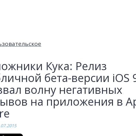
ьзовательское
ложники Кука: Релиз
личной бета-версии iOS 
звал волну негативных
зывов на приложения в A
re
.07.2015