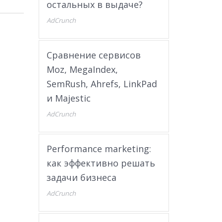
остальных в выдаче?
AdCrunch
Сравнение сервисов
Moz, MegaIndex,
SemRush, Ahrefs, LinkPad
и Majestic
AdCrunch
Performance marketing:
как эффективно решать
задачи бизнеса
AdCrunch